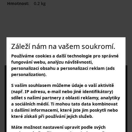
Hmotnost:
0.2 kg
Záleží nám na vašem soukromí.
Popis
Používáme cookies a další technologie pro správné
Popis produktu není dostupný
fungování webu, analýzu návštěvnosti,
personalizaci obsahu a personalizaci reklam (ads
NAVŠTIVTE NÁS
personalization).
v našem showroomu
S vaším souhlasem můžeme údaje o vaší aktivitě
Buk 37, 262 31 Milín - Buk
(např. IP adresu, e-mail nebo jiné identifikátory)
PO – PÁ: 7:30 – 16:00 hod.
sdílet s našimi partnery z oblasti reklamy, analytiky
a sociálních médií. Ti mohou tato data kombinovat
SLEDUJTE NÁS
s dalšími informacemi, které jste jim poskytli nebo
na sociálních sítích
které získali při používání jejich služeb.
KONTAKTUJTE NÁS
Máte možnost nastavení upravit podle svých