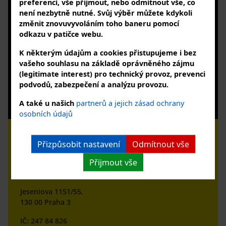
preferencí, vše přijmout, nebo odmítnout vše, co
telefonicky nebo e-mailem
není nezbytně nutné. Svůj výběr můžete kdykoli
+420 727 863 123
změnit znovuvyvoláním toho baneru pomocí
info@powerheat.cz, info@bohemianoil.cz
odkazu v patičce webu.
PŘIHLAŠTE SE K NÁM
K některým údajům a cookies přistupujeme i bez
a k odběru našeho newsletteru
vašeho souhlasu na základě oprávněného zájmu
(legitimate interest) pro technický provoz, prevenci
podvodů, zabezpečení a analýzu provozu.
Souhlasím se zpracováním osobních údajů
Zobrazit zásady zpracování osobních údajů
A také u našich
partnerů a jejich zásad ochrany
osobních údajů
Přizpůsobit nastavení
Odmítnout vše
Přijmout vše
Bohemian Oil s.r.o.
Jeseniova 1151/55,
130 00 Praha 3
IČ: 247 84 826