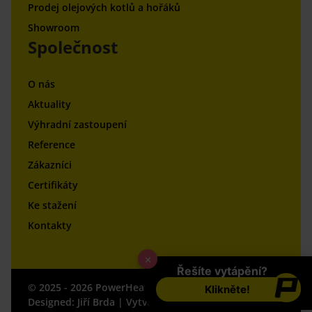
Prodej olejových kotlů a hořáků
Showroom
Společnost
O nás
Aktuality
Výhradní zastoupení
Reference
Zákazníci
Certifikáty
Ke stažení
Kontakty
×
Řešíte vytápění?
© 2025 - 2026
PowerHeat
Všechna práva vyhrazena.
Klikněte!
Designed:
Jiří Brda
| Vytvořil:
Reklalink s.r.o.