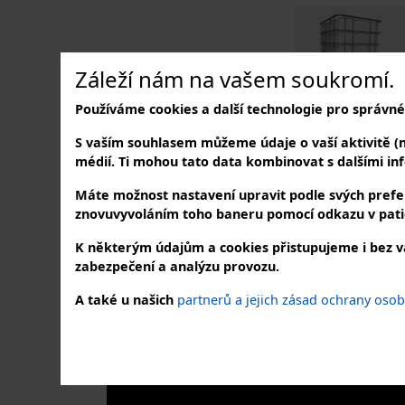
Záleží nám na vašem soukromí.
Používáme cookies a další technologie pro správné
S vaším souhlasem můžeme údaje o vaší aktivitě (nap
médií. Ti mohou tato data kombinovat s dalšími info
Máte možnost nastavení upravit podle svých prefer
znovuvyvoláním toho baneru pomocí odkazu v pati
K některým údajům a cookies přistupujeme i bez v
zabezpečení a analýzu provozu.
NAVŠTIVTE NÁS
SLE
A také u našich
partnerů a jejich zásad ochrany oso
v našem showroomu
na soc
Buk 37, 262 31 Milín - Buk
PO – PÁ: 7:30 – 16:00 hod.