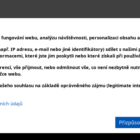
 fungování webu, analýzu návštěvnosti, personalizaci obsahu a 
ř. IP adresu, e-mail nebo jiné identifikátory) sdílet s našimi p
rmacemi, které jste jim poskytli nebo které získali při používán
Popis
encí, vše přijmout, nebo odmítnout vše, co není nezbytně nut
čce webu.
IBC kontejner s funkčním vypouštěcím ventilem - použitý
ašeho souhlasu na základě oprávněného zájmu (legitimate inte
DUJTE NÁS
KONTAKTUJTE NÁS
bních údajů
iálních sítích
telefonicky nebo e-mailem
+420 727 863 123
info@powerheat.cz,
Přizpůso
info@bohemianoil.cz