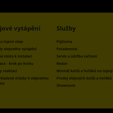
jové vytápění
Služby
ou topné oleje
Půjčovna
y olejového vytápění
Poradenství
á místa k instalaci
Servis a údržba zařízení
zace - krok po kroku
Revize
 realizací
Montáž kotlů a hořáků na topný 
 kladené otázky k olejovému
Prodej olejových kotlů a hořáků
ění
Showroom