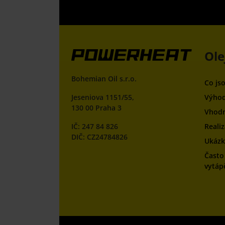
Ole
Bohemian Oil s.r.o.
Co js
Jeseniova 1151/55,
Výhod
130 00 Praha 3
Vhodn
IČ: 247 84 826
Reali
DIČ: CZ24784826
Ukázky
Často
vytáp