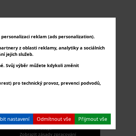
personalizaci reklam (ads personalization).
artnery z oblasti reklamy, analytiky a sociálních
í jejich služeb.
né. Svůj výběr můžete kdykoli změnit
rest) pro technický provoz, prevenci podvodů,
PŘIHLAŠTE SE K NÁM
a k odběru našeho newsletteru
bit nastavení
Odmítnout vše
Přijmout vše
Souhlasím se zpracováním
osobních údajů
Zobrazit zásady zpracování