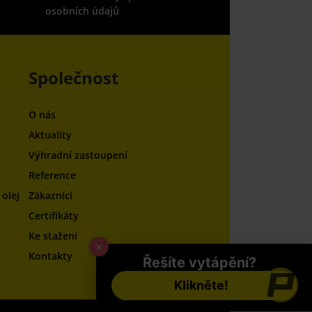
osobních údajů
Společnost
O nás
Aktuality
Výhradní zastoupení
Reference
olej
Zákazníci
Certifikáty
Ke stažení
×
Kontakty
Řešíte vytápění?
Klikněte!