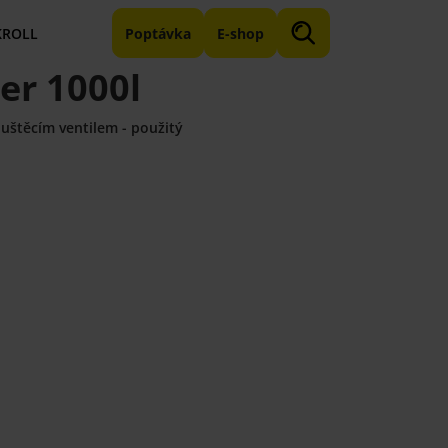
KROLL
Poptávka
E-shop
er 1000l
uštěcím ventilem - použitý