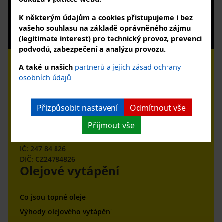
K některým údajům a cookies přistupujeme i bez
Souhlasím se zpracováním osobních údajů
vašeho souhlasu na základě oprávněného zájmu
Zobrazit zásady zpracování osobních údajů
(legitimate interest) pro technický provoz, prevenci
podvodů, zabezpečení a analýzu provozu.
A také u našich
partnerů a jejich zásad ochrany
osobních údajů
Bohemian Oil s.r.o.
Přizpůsobit nastavení
Odmítnout vše
Jeseniova 1151/55,
Přijmout vše
130 00 Praha 3
IČ: 247 84 826
DIČ: CZ24784826
Olejové vytápění
Co jsou topné oleje
Výhody olejového vytápění