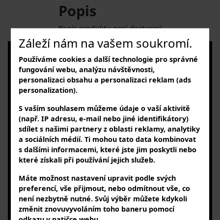
Popis
Popis produktu není dostupný
Záleží nám na vašem soukromí.
NAVŠTIVTE NÁS
Používáme cookies a další technologie pro správné
v našem showroomu
fungování webu, analýzu návštěvnosti,
Buk 37, 262 31 Milín - Buk
personalizaci obsahu a personalizaci reklam (ads
personalization).
PO – PÁ: 7:30 – 16:00 hod.
SLEDUJTE NÁS
S vaším souhlasem můžeme údaje o vaší aktivitě
(např. IP adresu, e-mail nebo jiné identifikátory)
na sociálních sítích
sdílet s našimi partnery z oblasti reklamy, analytiky
a sociálních médií. Ti mohou tato data kombinovat
KONTAKTUJTE NÁS
s dalšími informacemi, které jste jim poskytli nebo
telefonicky nebo e-mailem
které získali při používání jejich služeb.
+420 727 863 123
Máte možnost nastavení upravit podle svých
info@powerheat.cz, info@bohemianoil.cz
preferencí, vše přijmout, nebo odmítnout vše, co
PŘIHLAŠTE SE K NÁM
není nezbytně nutné. Svůj výběr můžete kdykoli
změnit znovuvyvoláním toho baneru pomocí
a k odběru našeho newsletteru
odkazu v patičce webu.