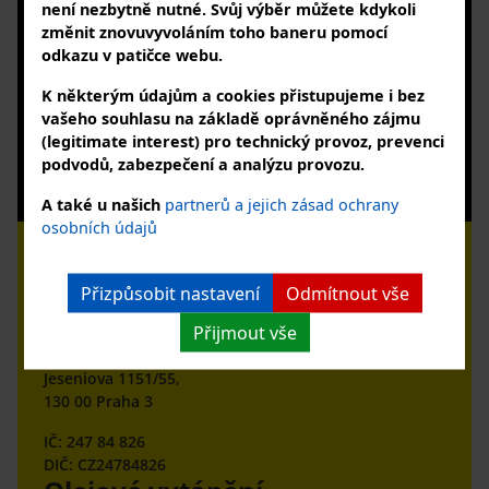
+420 727 863 123
není nezbytně nutné. Svůj výběr můžete kdykoli
změnit znovuvyvoláním toho baneru pomocí
info@powerheat.cz, info@bohemianoil.cz
odkazu v patičce webu.
PŘIHLAŠTE SE K NÁM
a k odběru našeho newsletteru
K některým údajům a cookies přistupujeme i bez
vašeho souhlasu na základě oprávněného zájmu
(legitimate interest) pro technický provoz, prevenci
Souhlasím se zpracováním osobních údajů
podvodů, zabezpečení a analýzu provozu.
Zobrazit zásady zpracování osobních údajů
A také u našich
partnerů a jejich zásad ochrany
osobních údajů
Přizpůsobit nastavení
Odmítnout vše
Přijmout vše
Bohemian Oil s.r.o.
Jeseniova 1151/55,
130 00 Praha 3
IČ: 247 84 826
DIČ: CZ24784826