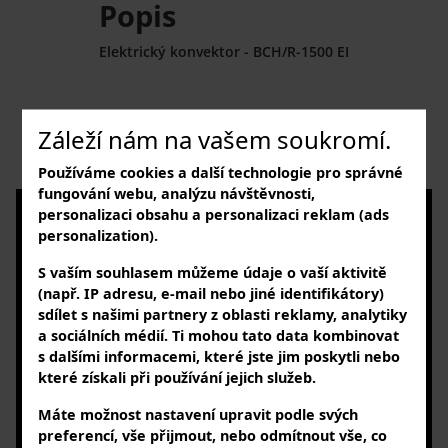
Popis
Elektrický konvektor - BCH/R-1500 EI
Ballu Invertor_cz
Záleží nám na vašem soukromí.
Rapid Inverter_data sheet
Používáme cookies a další technologie pro správné
fungování webu, analýzu návštěvnosti,
NAVŠTIVTE NÁS
personalizaci obsahu a personalizaci reklam (ads
personalization).
v našem showroomu
Buk 37, 262 31 Milín - Buk
S vaším souhlasem můžeme údaje o vaší aktivitě
(např. IP adresu, e-mail nebo jiné identifikátory)
PO – PÁ: 7:30 – 16:00 hod.
sdílet s našimi partnery z oblasti reklamy, analytiky
SLEDUJTE NÁS
a sociálních médií. Ti mohou tato data kombinovat
na sociálních sítích
s dalšími informacemi, které jste jim poskytli nebo
které získali při používání jejich služeb.
KONTAKTUJTE NÁS
Máte možnost nastavení upravit podle svých
telefonicky nebo e-mailem
preferencí, vše přijmout, nebo odmítnout vše, co