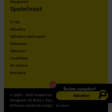
Showroom
Společnost
O nás
Aktuality
Výhradní zastoupení
Reference
Zákazníci
Certifikáty
Ke stažení
Kontakty
×
Řešíte vytápění?
© 2025 - 2026
PowerHeat
Všechna práva vyhrazena.
Klikněte!
Designed:
Jiří Brda
| Vytvořil:
Reklalink s.r.o.
Ochrana osobních údajů
|
Cookies