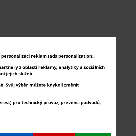
personalizaci reklam (ads personalization).
artnery z oblasti reklamy, analytiky a sociálních
í jejich služeb.
né. Svůj výběr můžete kdykoli změnit
rest) pro technický provoz, prevenci podvodů,
PŘIHLAŠTE SE K NÁM