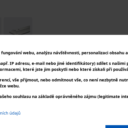
 fungování webu, analýzu návštěvnosti, personalizaci obsahu a 
ř. IP adresu, e-mail nebo jiné identifikátory) sdílet s našimi p
rmacemi, které jste jim poskytli nebo které získali při používán
Popis
encí, vše přijmout, nebo odmítnout vše, co není nezbytně nut
čce webu.
Elektrický infračervený zářič, AP4 series - BIH-AP4-0.6
ašeho souhlasu na základě oprávněného zájmu (legitimate inte
Manuál-elektr. infra zařiče
bních údajů
DUJTE NÁS
KONTAKTUJTE NÁS