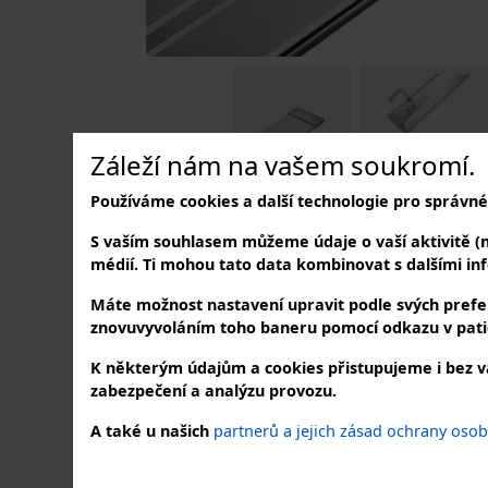
Záleží nám na vašem soukromí.
Používáme cookies a další technologie pro správné
S vaším souhlasem můžeme údaje o vaší aktivitě (nap
médií. Ti mohou tato data kombinovat s dalšími info
Máte možnost nastavení upravit podle svých prefer
znovuvyvoláním toho baneru pomocí odkazu v pati
K některým údajům a cookies přistupujeme i bez v
zabezpečení a analýzu provozu.
A také u našich
partnerů a jejich zásad ochrany oso
NAVŠTIVTE NÁS
SLE