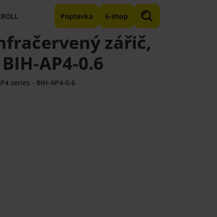
KROLL
Poptávka
E-shop
nfračervený zářič,
- BIH-AP4-0.6
AP4 series - BIH-AP4-0.6