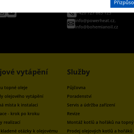
Přizpůso
iálních sítích
telefonicky nebo e-mailem
+420 727 863 123
info@powerheat.cz,
info@bohemianoil.cz
jové vytápění
Služby
ou topné oleje
Půjčovna
y olejového vytápění
Poradenství
á místa k instalaci
Servis a údržba zařízení
zace - krok po kroku
Revize
 realizací
Montáž kotlů a hořáků na topný 
 kladené otázky k olejovému
Prodej olejových kotlů a hořáků