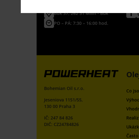
v našem showroomu
na soc
Buk 37, 262 31 Milín - Buk
PO – PÁ: 7:30 – 16:00 hod.
Ole
Bohemian Oil s.r.o.
Co js
Jeseniova 1151/55,
Výhod
130 00 Praha 3
Vhodn
IČ: 247 84 826
Reali
DIČ: CZ24784826
Ukázky
Často