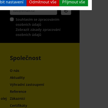
bit nastavení
Odmítnout vše
Přijmout vše
a k odběru našeho newsletteru
Souhlasím se zpracováním
osobních údajů
Zobrazit zásady zpracování
osobních údajů
Společnost
O nás
Aktuality
Výhradní zastoupení
Reference
olej
Zákazníci
Certifikáty