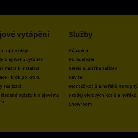
jové vytápění
Služby
ou topné oleje
Půjčovna
y olejového vytápění
Poradenství
á místa k instalaci
Servis a údržba zařízení
zace - krok po kroku
Revize
 realizací
Montáž kotlů a hořáků na topný 
 kladené otázky k olejovému
Prodej olejových kotlů a hořáků
ění
Showroom