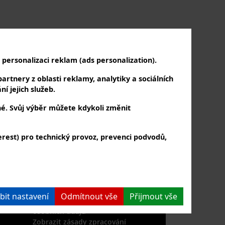
personalizaci reklam (ads personalization).
artnery z oblasti reklamy, analytiky a sociálních
í jejich služeb.
né. Svůj výběr můžete kdykoli změnit
rest) pro technický provoz, prevenci podvodů,
PŘIHLAŠTE SE K NÁM
a k odběru našeho newsletteru
bit nastavení
Odmítnout vše
Přijmout vše
Souhlasím se zpracováním
osobních údajů
Zobrazit zásady zpracování