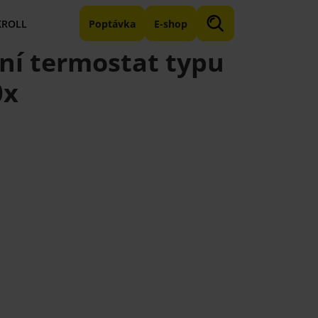
KROLL
Poptávka
E-shop
ní termostat typu
0x