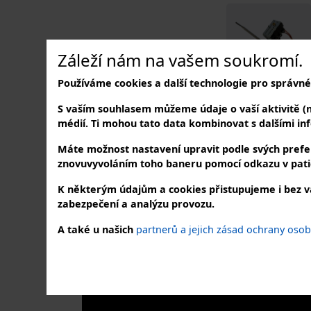
Záleží nám na vašem soukromí.
Používáme cookies a další technologie pro správné
S vaším souhlasem můžeme údaje o vaší aktivitě (nap
médií. Ti mohou tato data kombinovat s dalšími info
Máte možnost nastavení upravit podle svých prefer
znovuvyvoláním toho baneru pomocí odkazu v pati
K některým údajům a cookies přistupujeme i bez v
zabezpečení a analýzu provozu.
NAVŠTIVTE NÁS
SLE
A také u našich
partnerů a jejich zásad ochrany oso
v našem showroomu
na soc
Buk 37, 262 31 Milín - Buk
PO – PÁ: 7:30 – 16:00 hod.