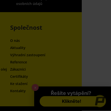
osobních údajů
Společnost
O nás
Aktuality
Výhradní zastoupení
Reference
olej
Zákazníci
Certifikáty
Ke stažení
×
Kontakty
Řešíte vytápění?
Klikněte!