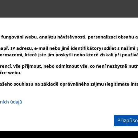
 fungování webu, analýzu návštěvnosti, personalizaci obsahu a 
ř. IP adresu, e-mail nebo jiné identifikátory) sdílet s našimi p
rmacemi, které jste jim poskytli nebo které získali při používán
Popis
encí, vše přijmout, nebo odmítnout vše, co není nezbytně nut
čce webu.
Popis produktu není dostupný
ašeho souhlasu na základě oprávněného zájmu (legitimate inte
DUJTE NÁS
KONTAKTUJTE NÁS
bních údajů
iálních sítích
telefonicky nebo e-mailem
+420 727 863 123
info@powerheat.cz,
Přizpůso
info@bohemianoil.cz