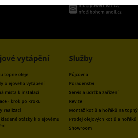
info@powerheat.cz,
info@bohemianoil.cz
jové vytápění
Služby
ou topné oleje
Půjčovna
y olejového vytápění
Poradenství
á místa k instalaci
Servis a údržba zařízení
zace - krok po kroku
Revize
 realizací
Montáž kotlů a hořáků na topný 
 kladené otázky k olejovému
Prodej olejových kotlů a hořáků
ění
Showroom