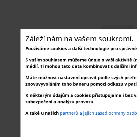
Záleží nám na vašem soukromí.
Používáme cookies a další technologie pro správné
S vaším souhlasem můžeme údaje o vaší aktivitě (nap
médií. Ti mohou tato data kombinovat s dalšími info
Máte možnost nastavení upravit podle svých prefer
znovuvyvoláním toho baneru pomocí odkazu v pati
K některým údajům a cookies přistupujeme i bez v
zabezpečení a analýzu provozu.
A také u našich
partnerů a jejich zásad ochrany oso
NAVŠTIVTE NÁS
SLE
v našem showroomu
na soc
Buk 37, 262 31 Milín - Buk