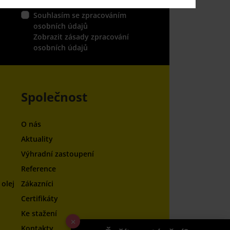
Souhlasím se zpracováním
osobních údajů
Zobrazit zásady zpracování
osobních údajů
Společnost
O nás
Aktuality
Výhradní zastoupení
Reference
olej
Zákazníci
Certifikáty
Ke stažení
×
Kontakty