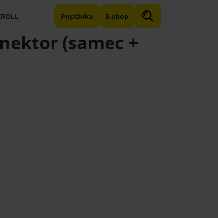
KROLL
Poptávka
E-shop
onektor (samec +