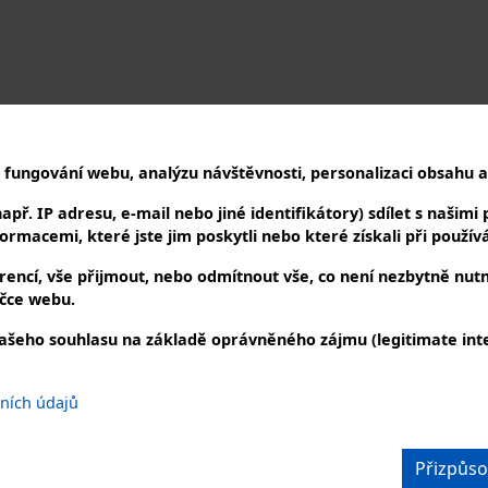
 fungování webu, analýzu návštěvnosti, personalizaci obsahu a 
ř. IP adresu, e-mail nebo jiné identifikátory) sdílet s našimi p
rmacemi, které jste jim poskytli nebo které získali při používán
encí, vše přijmout, nebo odmítnout vše, co není nezbytně nut
čce webu.
Popis
ašeho souhlasu na základě oprávněného zájmu (legitimate inte
Popis produktu není dostupný
bních údajů
DUJTE NÁS
KONTAKTUJTE NÁS
iálních sítích
telefonicky nebo e-mailem
Přizpůso
+420 727 863 123