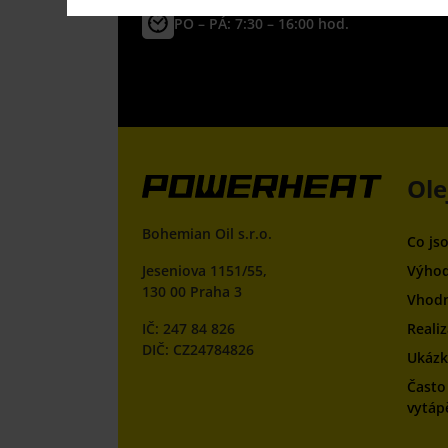
PO – PÁ: 7:30 – 16:00 hod.
Ole
Bohemian Oil s.r.o.
Co js
Jeseniova 1151/55,
Výhod
130 00 Praha 3
Vhodn
IČ: 247 84 826
Reali
DIČ: CZ24784826
Ukázky
Často
vytáp