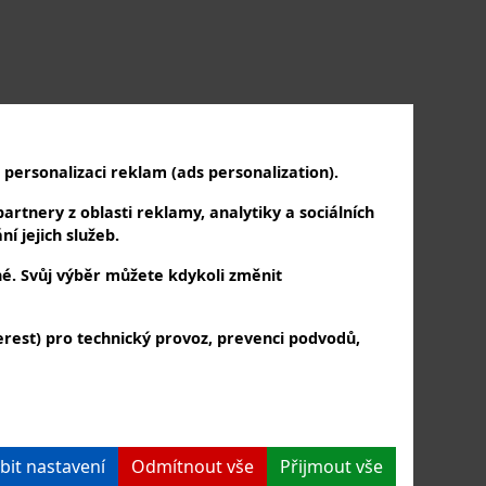
personalizaci reklam (ads personalization).
artnery z oblasti reklamy, analytiky a sociálních
í jejich služeb.
né. Svůj výběr můžete kdykoli změnit
rest) pro technický provoz, prevenci podvodů,
PŘIHLAŠTE SE K NÁM
a k odběru našeho newsletteru
bit nastavení
Odmítnout vše
Přijmout vše